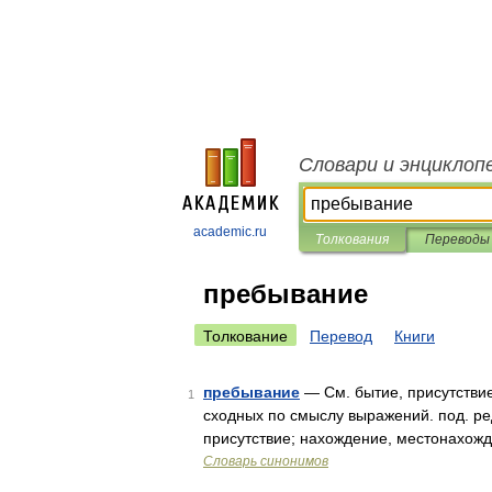
Словари и энциклоп
academic.ru
Толкования
Переводы
пребывание
Толкование
Перевод
Книги
пребывание
— См. бытие, присутствие
1
сходных по смыслу выражений. под. ред
присутствие; нахождение, местонахож
Словарь синонимов