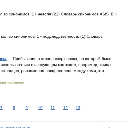
л во синонимов: 1 • неволя (21) Словарь синонимов ASIS. В.Н.
 кол во синонимов: 1 • подследственность (1) Словарь
ока
— Пребывание в стране сверх срока, на который было
использоваться в следующем контексте, например, «число
остранцев, равномерно распределено между теми, кто
арий терминов
7
8
9
10
11
12
13