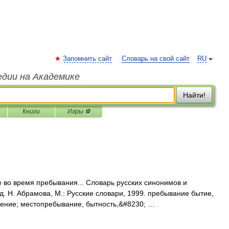
Запомнить сайт
Словарь на свой сайт
RU
едии на Академике
Найти!
Книги
Игры ⚽
 во время пребывания... Словарь русских синонимов и
. Н. Абрамова, М.: Русские словари, 1999. пребывание бытие,
дение; местопребывание, бытность,&#8230; …