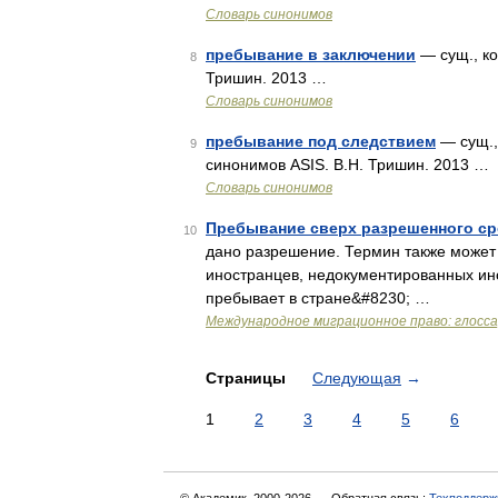
Словарь синонимов
пребывание в заключении
— сущ., ко
8
Тришин. 2013 …
Словарь синонимов
пребывание под следствием
— сущ.,
9
синонимов ASIS. В.Н. Тришин. 2013 …
Словарь синонимов
Пребывание сверх разрешенного ср
10
дано разрешение. Термин также может 
иностранцев, недокументированных ин
пребывает в стране&#8230; …
Международное миграционное право: глосс
Страницы
Следующая
→
1
2
3
4
5
6