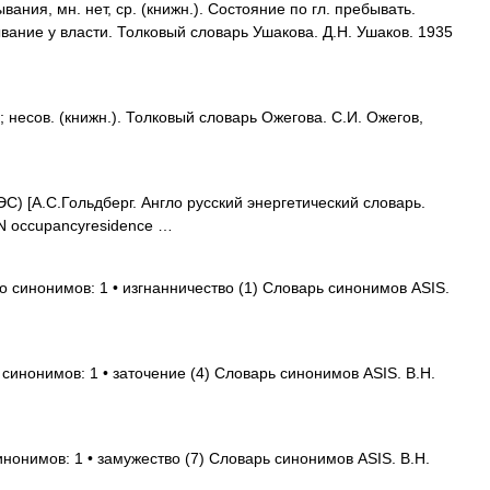
ия, мн. нет, ср. (книжн.). Состояние по гл. пребывать.
ание у власти. Толковый словарь Ушакова. Д.Н. Ушаков. 1935
есов. (книжн.). Толковый словарь Ожегова. С.И. Ожегов,
С) [А.С.Гольдберг. Англо русский энергетический словарь.
EN occupancyresidence …
о синонимов: 1 • изгнанничество (1) Словарь синонимов ASIS.
 синонимов: 1 • заточение (4) Словарь синонимов ASIS. В.Н.
инонимов: 1 • замужество (7) Словарь синонимов ASIS. В.Н.