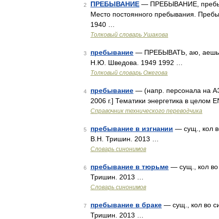
ПРЕБЫВАНИЕ
— ПРЕБЫВАНИЕ, пребыван
2
Место постоянного пребывания. Пребыв
1940 …
Толковый словарь Ушакова
пребывание
— ПРЕБЫВАТЬ, аю, аешь; н
3
Н.Ю. Шведова. 1949 1992 …
Толковый словарь Ожегова
пребывание
— (напр. персонала на АЭ
4
2006 г.] Тематики энергетика в целом 
Справочник технического переводчика
пребывание в изгнании
— сущ., кол в
5
В.Н. Тришин. 2013 …
Словарь синонимов
пребывание в тюрьме
— сущ., кол во
6
Тришин. 2013 …
Словарь синонимов
пребывание в браке
— сущ., кол во с
7
Тришин. 2013 …